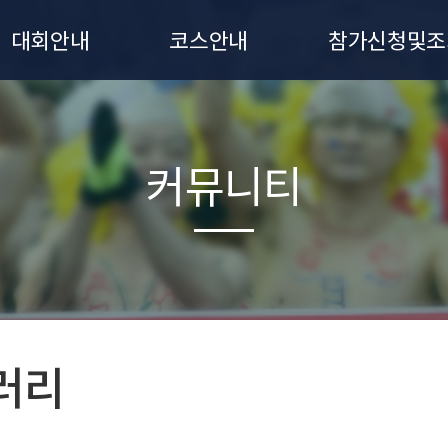
대회안내
코스안내
참가신청및조
대회요강
7km 코스
참가신청
유의사항
신청조회
커뮤니티
시상안내
기록조회
대회일정
오시는길
러리