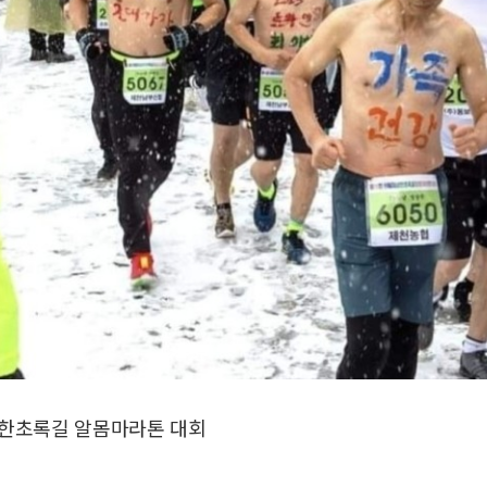
삼한초록길 알몸마라톤 대회