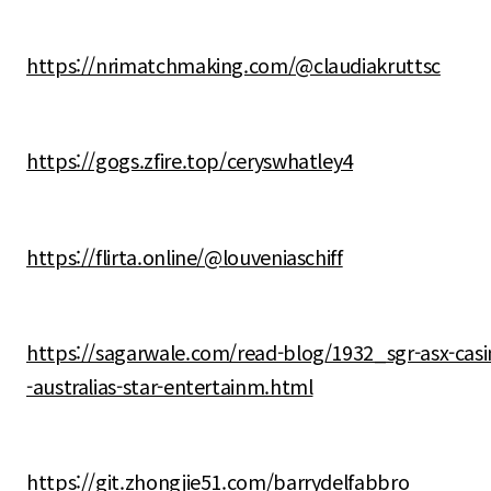
https://nrimatchmaking.com/@claudiakruttsc
https://gogs.zfire.top/ceryswhatley4
https://flirta.online/@louveniaschiff
https://sagarwale.com/read-blog/1932_sgr-asx-casi
-australias-star-entertainm.html
https://git.zhongjie51.com/barrydelfabbro