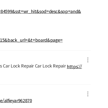
d=84599&sst=wr_hit&sod=desc&sop=and&
8815&back_url=&t=board&page=
s Car Lock Repair Car Lock Repair
https://
de/alfieyar962870