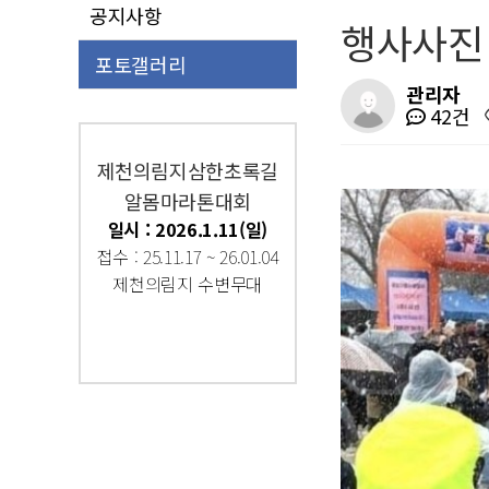
공지사항
행사사진
포토갤러리
관리자
42건
제천의림지삼한초록길
알몸마라톤대회
일시 : 2026.1.11(일)
접수 : 25.11.17 ~ 26.01.04
제천의림지 수변무대