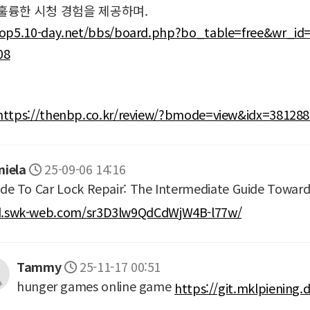
훌륭한 시청 경험을 제공하며.
hop5.10-day.net/bbs/board.php?bo_table=free&wr_i
08
https://thenbp.co.kr/review/?bmode=view&idx=3812
niela
25-09-06 14:16
de To Car Lock Repair: The Intermediate Guide Toward
.swk-web.com/sr3D3lw9QdCdWjW4B-l77w/
Tammy
25-11-17 00:51
hunger games online game
https://git.mklpiening.