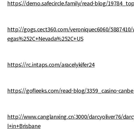
https://demo.safecircle.family/read-blog/19784_top
http://gogs.cect360.com/veroniquec6060/5887410
egas%252C+Nevada%252C+US
https://rc.intaps.com/aracelykifer24
https://gofleeks.com/read-blog/3359_casino-canber
http://www.canglanxing.cn:3000/darcyoliver76/dar
l+in+Brisbane