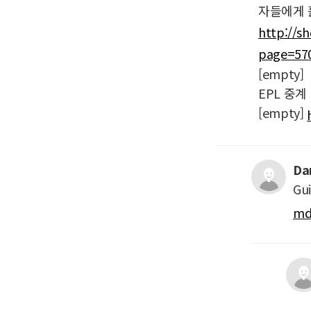
자들에게 
http://s
page=57
[empty]
EPL 중계
[empty]
Da
Gui
md