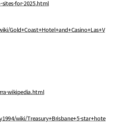
-sites-for-2025.html
/wiki/Gold+Coast+Hotel+and+Casino+Las+V
ra-wikipedia.html
cy1994/wiki/Treasury+Brisbane+5-star+hote