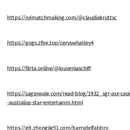
https://nrimatchmaking.com/@claudiakruttsc
https://gogs.zfire.top/ceryswhatley4
https://flirta.online/@louveniaschiff
https://sagarwale.com/read-blog/1932_sgr-asx-casi
-australias-star-entertainm.html
https://git.zhongjie51.com/barrydelfabbro