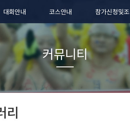
대회안내
코스안내
참가신청및조
대회요강
7km 코스
참가신청
유의사항
신청조회
커뮤니티
시상안내
기록조회
대회일정
오시는길
러리