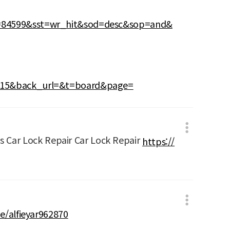
d=84599&sst=wr_hit&sod=desc&sop=and&
8815&back_url=&t=board&page=
s Car Lock Repair Car Lock Repair
https://
de/alfieyar962870