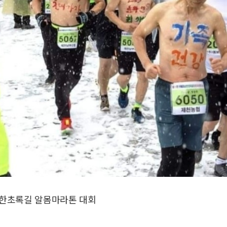
삼한초록길 알몸마라톤 대회