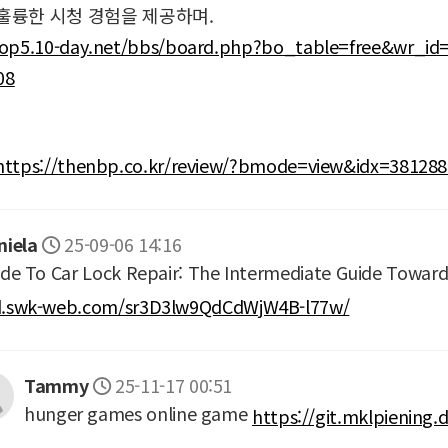
훌륭한 시청 경험을 제공하며.
hop5.10-day.net/bbs/board.php?bo_table=free&wr_i
08
https://thenbp.co.kr/review/?bmode=view&idx=3812
niela
25-09-06 14:16
de To Car Lock Repair: The Intermediate Guide Toward
.swk-web.com/sr3D3lw9QdCdWjW4B-l77w/
Tammy
25-11-17 00:51
hunger games online game
https://git.mklpiening.