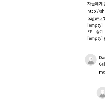
자들에게 
http://s
page=57
[empty]
EPL 중계
[empty]
Da
Gui
md