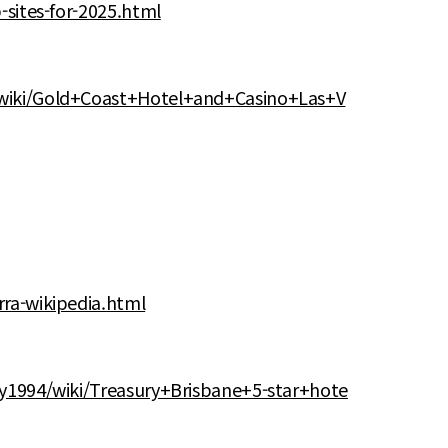
-sites-for-2025.html
/wiki/Gold+Coast+Hotel+and+Casino+Las+V
ra-wikipedia.html
cy1994/wiki/Treasury+Brisbane+5-star+hote