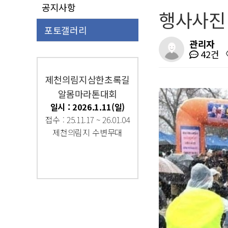
공지사항
행사사진
포토갤러리
관리자
42건
제천의림지삼한초록길
알몸마라톤대회
일시 : 2026.1.11(일)
접수 : 25.11.17 ~ 26.01.04
제천의림지 수변무대