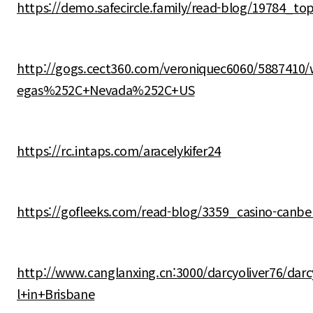
https://demo.safecircle.family/read-blog/19784_top
http://gogs.cect360.com/veroniquec6060/5887410
egas%252C+Nevada%252C+US
https://rc.intaps.com/aracelykifer24
https://gofleeks.com/read-blog/3359_casino-canber
http://www.canglanxing.cn:3000/darcyoliver76/dar
l+in+Brisbane