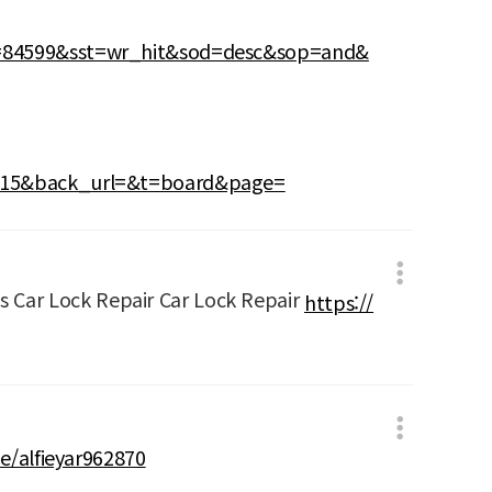
d=84599&sst=wr_hit&sod=desc&sop=and&
8815&back_url=&t=board&page=
s Car Lock Repair Car Lock Repair
https://
de/alfieyar962870