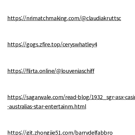
https://nrimatchmaking.com/@claudiakruttsc
https://gogs.zfire.top/ceryswhatley4
https://flirta.online/@louveniaschiff
https://sagarwale.com/read-blog/1932_sgr-asx-casi
-australias-star-entertainm.html
https://git.zhongjie51.com/barrydelfabbro