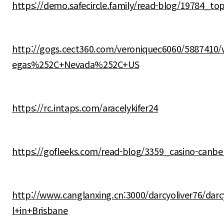
https://demo.safecircle.family/read-blog/19784_top
http://gogs.cect360.com/veroniquec6060/5887410
egas%252C+Nevada%252C+US
https://rc.intaps.com/aracelykifer24
https://gofleeks.com/read-blog/3359_casino-canber
http://www.canglanxing.cn:3000/darcyoliver76/dar
l+in+Brisbane