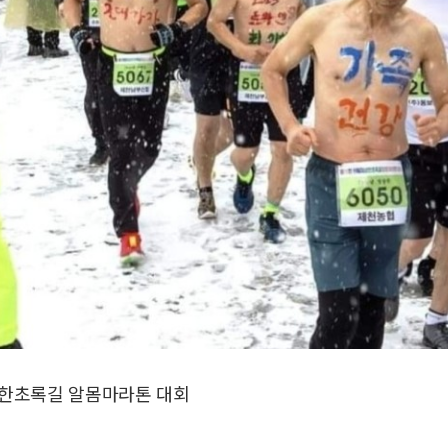
삼한초록길 알몸마라톤 대회