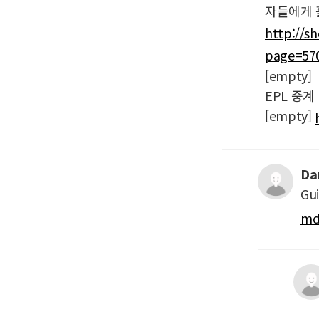
자들에게 
http://s
page=57
[empty]
EPL 중계
[empty]
Da
Gui
md