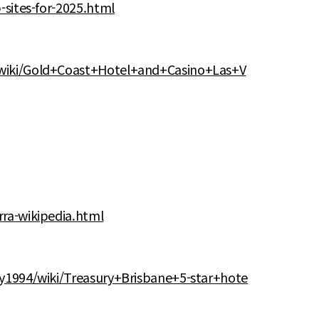
-sites-for-2025.html
/wiki/Gold+Coast+Hotel+and+Casino+Las+V
ra-wikipedia.html
cy1994/wiki/Treasury+Brisbane+5-star+hote