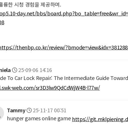
훌륭한 시청 경험을 제공하며.
hop5.10-day.net/bbs/board.php?bo_table=free&wr_i
08
https://thenbp.co.kr/review/?bmode=view&idx=3812
niela
25-09-06 14:16
de To Car Lock Repair: The Intermediate Guide Toward
.swk-web.com/sr3D3lw9QdCdWjW4B-l77w/
Tammy
25-11-17 00:51
hunger games online game
https://git.mklpiening.