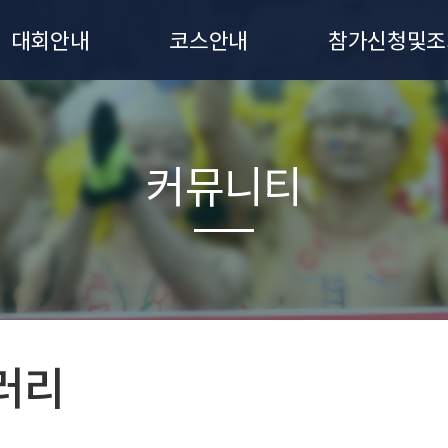
대회안내
코스안내
참가신청및조
대회요강
7km 코스
참가신청
유의사항
신청조회
커뮤니티
시상안내
기록조회
대회일정
오시는길
러리