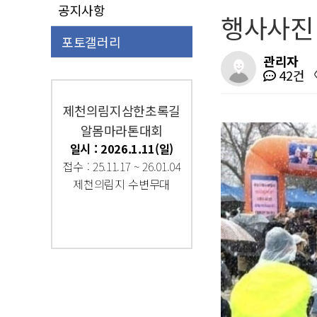
공지사항
행사사진
포토갤러리
관리자
42건
제천의림지삼한초록길
알몸마라톤대회
일시 : 2026.1.11(일)
접수 : 25.11.17 ~ 26.01.04
제천의림지 수변무대