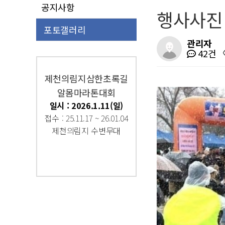
공지사항
행사사진
포토갤러리
관리자
42건
제천의림지삼한초록길
알몸마라톤대회
일시 : 2026.1.11(일)
접수 : 25.11.17 ~ 26.01.04
제천의림지 수변무대