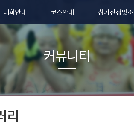
대회안내
코스안내
참가신청및조
대회요강
7km 코스
참가신청
유의사항
신청조회
커뮤니티
시상안내
기록조회
대회일정
오시는길
러리