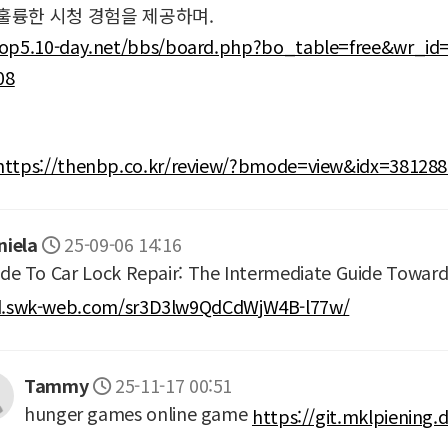
훌륭한 시청 경험을 제공하며.
hop5.10-day.net/bbs/board.php?bo_table=free&wr_i
08
https://thenbp.co.kr/review/?bmode=view&idx=3812
niela
25-09-06 14:16
de To Car Lock Repair: The Intermediate Guide Toward
.swk-web.com/sr3D3lw9QdCdWjW4B-l77w/
Tammy
25-11-17 00:51
hunger games online game
https://git.mklpiening.