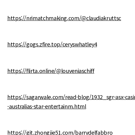
https://nrimatchmaking.com/@claudiakruttsc
https://gogs.zfire.top/ceryswhatley4
https://flirta.online/@louveniaschiff
https://sagarwale.com/read-blog/1932_sgr-asx-casi
-australias-star-entertainm.html
https://git.zhongjie51.com/barrydelfabbro