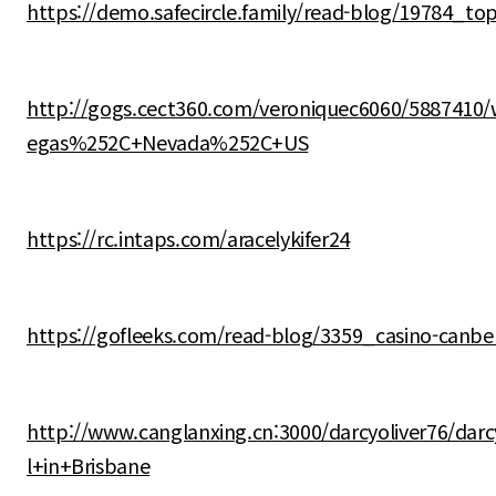
https://demo.safecircle.family/read-blog/19784_top
http://gogs.cect360.com/veroniquec6060/5887410
egas%252C+Nevada%252C+US
https://rc.intaps.com/aracelykifer24
https://gofleeks.com/read-blog/3359_casino-canber
http://www.canglanxing.cn:3000/darcyoliver76/dar
l+in+Brisbane