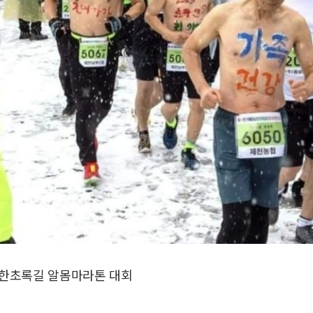
삼한초록길 알몸마라톤 대회