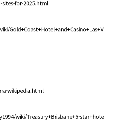
-sites-for-2025.html
/wiki/Gold+Coast+Hotel+and+Casino+Las+V
ra-wikipedia.html
cy1994/wiki/Treasury+Brisbane+5-star+hote