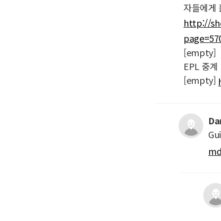
자들에게 
http://s
page=57
[empty]
EPL 중계
[empty]
Da
Gui
md