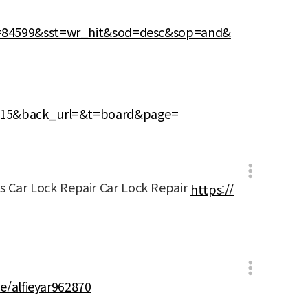
d=84599&sst=wr_hit&sod=desc&sop=and&
8815&back_url=&t=board&page=
s Car Lock Repair Car Lock Repair
https://
de/alfieyar962870