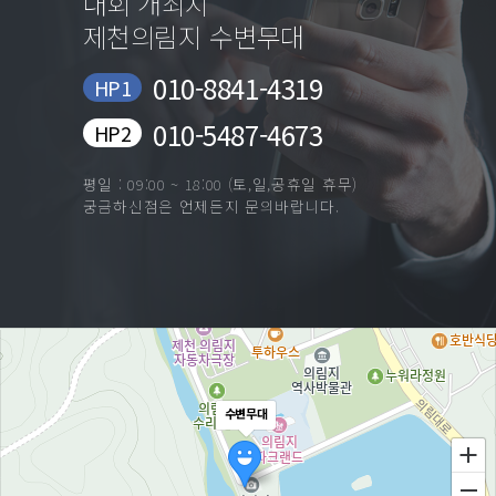
대회 개최지
제천의림지 수변무대
010-8841-4319
HP1
010-5487-4673
HP2
평일 : 09:00 ~ 18:00 (토,일,공휴일 휴무)
궁금하신점은 언제든지 문의바랍니다.
수변무대