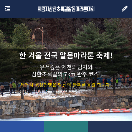
한 겨울 전국 알몸마라톤 축제!
유서깊은 제천의림지와
삼한초록길의 7km 완주 코스!
"제천시 육상연맹은 당신의 완주를 응원 합니다."